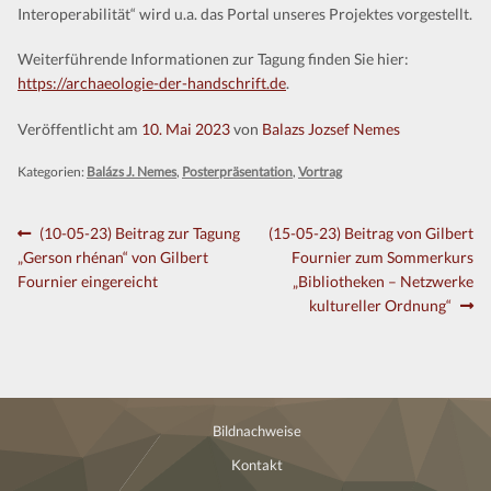
Interoperabilität“ wird u.a. das Portal unseres Projektes vorgestellt.
Kontakt
Weiterführende Informationen zur Tagung finden Sie hier:
https://archaeologie-der-handschrift.de
.
Veröffentlicht am
10. Mai 2023
von
Balazs Jozsef Nemes
Kategorien:
Balázs J. Nemes
,
Posterpräsentation
,
Vortrag
Beitragsnavigation
Vorheriger
Nächster
(10-05-23) Beitrag zur Tagung
(15-05-23) Beitrag von Gilbert
Beitrag:
Beitrag:
„Gerson rhénan“ von Gilbert
Fournier zum Sommerkurs
Fournier eingereicht
„Bibliotheken – Netzwerke
kultureller Ordnung“
Bildnachweise
Kontakt