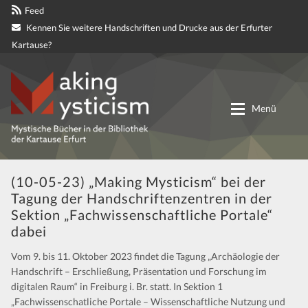
Feed
Kennen Sie weitere Handschriften und Drucke aus der Erfurter
Kartause?
Zur
Zum
Navigation
Inhalt
Menü
springen
springen
Digitale genetische Edition
(10-05-23) „Making Mysticism“ bei der
Tagung der Handschriftenzentren in der
Materialien
Sektion „Fachwissenschaftliche Portale“
dabei
Partnerprojekte
Vom 9. bis 11. Oktober 2023 findet die Tagung „Archäologie der
Handschrift – Erschließung, Präsentation und Forschung im
Mitteilungen
digitalen Raum“ in Freiburg i. Br. statt. In Sektion 1
„Fachwissenschatliche Portale – Wissenschaftliche Nutzung und