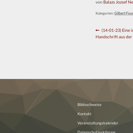
von
Balazs Jozsef N
Kategorien:
Gilbert Fou
Beitragsnavi
Vorheriger
(14-01-23) Eine 
Beitrag:
Handschrift aus der 
Bildnachweise
Kontakt
Veranstaltungskalender
Datenschutzerklärung