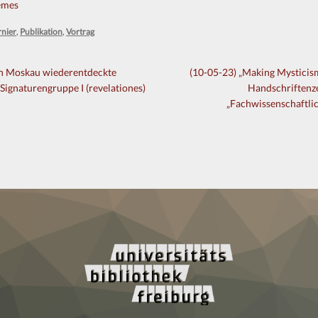
emes
rnier
,
Publikation
,
Vortrag
gation
Nächster
in Moskau wiederentdeckte
(10-05-23) „Making Mysticism
Beitrag:
Signaturengruppe I (revelationes)
Handschriftenze
„Fachwissenschaftlic