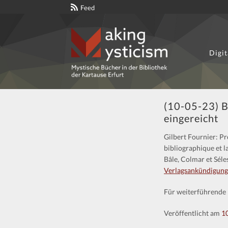
Feed
Digit
Zur
Zum
Navigation
Inhalt
springen
springen
(10-05-23) B
eingereicht
Gilbert Fournier: Pr
bibliographique et l
Bâle, Colmar et Séle
Verlagsankündigung
Für weiterführende 
Veröffentlicht am
1