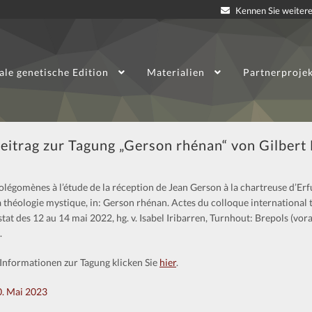
Kennen Sie weitere
ale genetische Edition
Materialien
Partnerproje
eitrag zur Tagung „Gerson rhénan“ von Gilbert 
olégomènes à l’étude de la réception de Jean Gerson à la chartreuse d’Erfu
a théologie mystique, in: Gerson rhénan. Actes du colloque international 
stat des 12 au 14 mai 2022, hg. v. Isabel Iribarren, Turnhout: Brepols (vor
.
Informationen zur Tagung klicken Sie
hier
.
0. Mai 2023