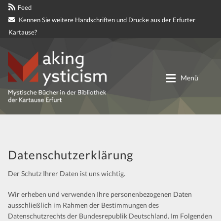
Feed
Kennen Sie weitere Handschriften und Drucke aus der Erfurter
Kartause?
Zur
Zum
Navigation
Inhalt
Menü
springen
springen
Digitale genetische Edition
Materialien
Datenschutzerklärung
Der Schutz Ihrer Daten ist uns wichtig.
Partnerprojekte
Wir erheben und verwenden Ihre personenbezogenen Daten
Mitteilungen
ausschließlich im Rahmen der Bestimmungen des
Datenschutzrechts der Bundesrepublik Deutschland. Im Folgenden