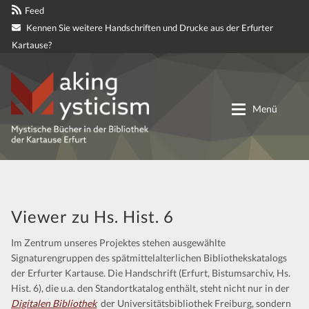
Feed
Kennen Sie weitere Handschriften und Drucke aus der Erfurter
Kartause?
Zur
Zum
Navigation
Inhalt
Menü
springen
springen
Digitale genetische Edition
Materialien
Viewer zu Hs. Hist. 6
Im Zentrum unseres Projektes stehen ausgewählte
Partnerprojekte
Signaturengruppen des spätmittelalterlichen Bibliothekskatalogs
der Erfurter Kartause. Die Handschrift (Erfurt, Bistumsarchiv, Hs.
Mitteilungen
Hist. 6), die u.a. den Standortkatalog enthält, steht nicht nur in der
Digitalen Bibliothek
der Universitätsbibliothek Freiburg, sondern