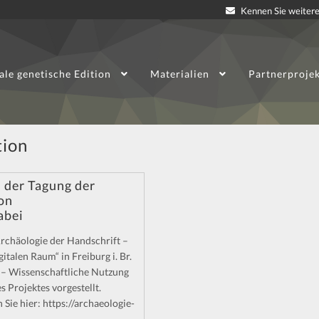
Kennen Sie weitere
ale genetische Edition
Materialien
Partnerproje
tion
 der Tagung der
on
abei
Archäologie der Handschrift –
talen Raum“ in Freiburg i. Br.
e – Wissenschaftliche Nutzung
s Projektes vorgestellt.
Sie hier: https://archaeologie-