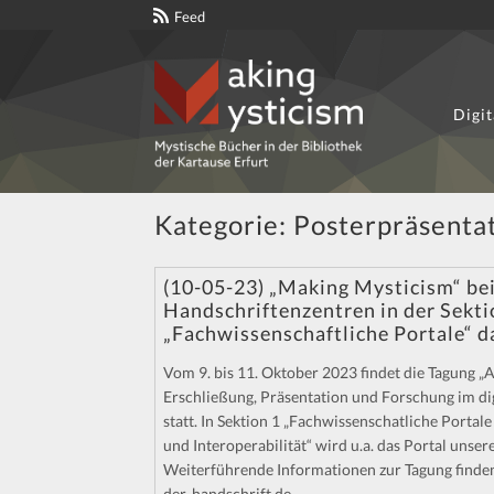
Feed
Digit
Zur
Zum
Navigation
Inhalt
springen
springen
Kategorie:
Posterpräsenta
(10-05-23) „Making Mysticism“ bei
Handschriftenzentren in der Sekti
„Fachwissenschaftliche Portale“ d
Vom 9. bis 11. Oktober 2023 findet die Tagung „
Erschließung, Präsentation und Forschung im digi
statt. In Sektion 1 „Fachwissenschatliche Portal
und Interoperabilität“ wird u.a. das Portal unsere
Weiterführende Informationen zur Tagung finden 
der-handschrift.de.