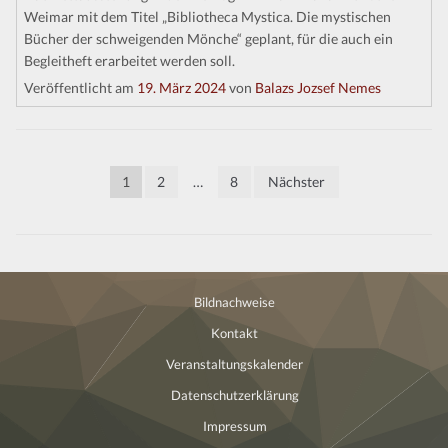
Weimar mit dem Titel „Bibliotheca Mystica. Die mystischen
Bücher der schweigenden Mönche“ geplant, für die auch ein
Begleitheft erarbeitet werden soll.
Veröffentlicht am
19. März 2024
von
Balazs Jozsef Nemes
Seitennummerierung
1
2
…
8
Nächster
der
Beiträge
Bildnachweise
Kontakt
Veranstaltungskalender
Datenschutzerklärung
Impressum