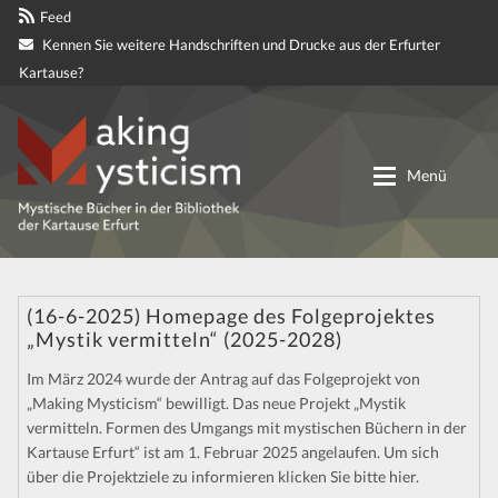
Feed
Kennen Sie weitere Handschriften und Drucke aus der Erfurter
Kartause?
Zur
Zum
Navigation
Inhalt
Menü
springen
springen
Digitale genetische Edition
(16-6-2025) Homepage des Folgeprojektes
„Mystik vermitteln“ (2025-2028)
Materialien
Im März 2024 wurde der Antrag auf das Folgeprojekt von
Partnerprojekte
„Making Mysticism“ bewilligt. Das neue Projekt „Mystik
vermitteln. Formen des Umgangs mit mystischen Büchern in der
Kartause Erfurt“ ist am 1. Februar 2025 angelaufen. Um sich
Mitteilungen
über die Projektziele zu informieren klicken Sie bitte hier.