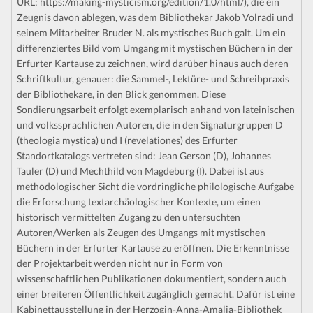
URL: https://making-mysticism.org/edition/1.0/html/), die ein
Zeugnis davon ablegen, was dem Bibliothekar Jakob Volradi und
seinem Mitarbeiter Bruder N. als mystisches Buch galt. Um ein
differenziertes Bild vom Umgang mit mystischen Büchern in der
Erfurter Kartause zu zeichnen, wird darüber hinaus auch deren
Schriftkultur, genauer: die Sammel-, Lektüre- und Schreibpraxis
der Bibliothekare, in den Blick genommen. Diese
Sondierungsarbeit erfolgt exemplarisch anhand von lateinischen
und volkssprachlichen Autoren, die in den Signaturgruppen D
(theologia mystica) und I (revelationes) des Erfurter
Standortkatalogs vertreten sind: Jean Gerson (D), Johannes
Tauler (D) und Mechthild von Magdeburg (I). Dabei ist aus
methodologischer Sicht die vordringliche philologische Aufgabe
die Erforschung textarchäologischer Kontexte, um einen
historisch vermittelten Zugang zu den untersuchten
Autoren/Werken als Zeugen des Umgangs mit mystischen
Büchern in der Erfurter Kartause zu eröffnen. Die Erkenntnisse
der Projektarbeit werden nicht nur in Form von
wissenschaftlichen Publikationen dokumentiert, sondern auch
einer breiteren Öffentlichkeit zugänglich gemacht. Dafür ist eine
Kabinettausstellung in der Herzogin-Anna-Amalia-Bibliothek