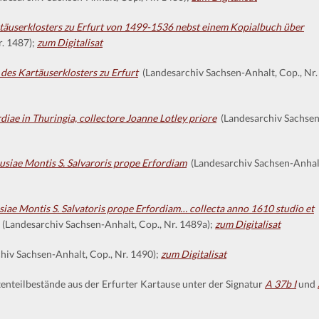
äuserklosters zu Erfurt von 1499-1536 nebst einem Kopialbuch über
r. 1487);
zum Digitalisat
des Kartäuserklosters zu Erfurt
(Landesarchiv Sachsen-Anhalt, Cop., Nr.
diae in Thuringia, collectore Joanne Lotley priore
(Landesarchiv Sachsen
usiae Montis S. Salvaroris prope Erfordiam
(Landesarchiv Sachsen-Anhal
siae Montis S. Salvatoris prope Erfordiam… collecta anno 1610 studio et
(Landesarchiv Sachsen-Anhalt, Cop., Nr. 1489a);
zum Digitalisat
iv Sachsen-Anhalt, Cop., Nr. 1490);
zum Digitalisat
nteilbestände aus der Erfurter Kartause unter der Signatur
A 37b I
und