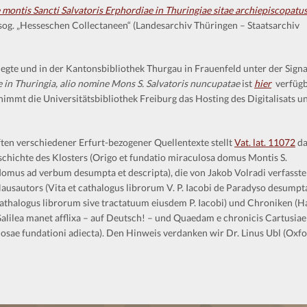
montis Sancti Salvatoris Erphordiae in Thuringiae sitae archiepiscopatu
 sog. „Hesseschen Collectaneen“ (Landesarchiv Thüringen – Staatsarchiv
gte und in der Kantonsbibliothek Thurgau in Frauenfeld unter der Sign
 in Thuringia, alio nomine Mons S. Salvatoris nuncupatae
ist
hier
verfüg
mmt die Universitätsbibliothek Freiburg das Hosting des Digitalisats u
ten verschiedener Erfurt-bezogener Quellentexte stellt
Vat. lat. 11072
da
eschichte des Klosters (Origo et fundatio miraculosa domus Montis S.
omus ad verbum desumpta et descripta), die von Jakob Volradi verfasste
ausautors (Vita et cathalogus librorum V. P. Iacobi de Paradyso desumpt
 Cathalogus librorum sive tractatuum eiusdem P. Iacobi) und Chroniken (H
alilea manet afflixa – auf Deutsch! – und Quaedam e chronicis Cartusiae
osae fundationi adiecta). Den Hinweis verdanken wir Dr. Linus Ubl (Oxfo