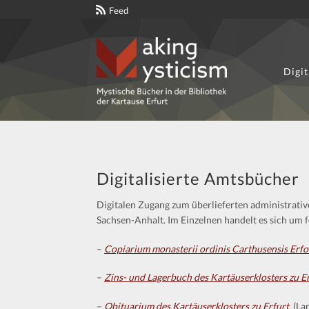
Feed
Digit
Zur
Zum
Navigation
Inhalt
springen
springen
Digitalisierte Amtsbücher
Digitalen Zugang zum überlieferten administrative
Sachsen-Anhalt. Im Einzelnen handelt es sich u
–
Copiarium monasterii ordinis Carthusensis Erfo
–
Zins- und Lagerbuch des Kartäuserklosters zu E
–
Obituarium des Kartäuserklosters zu Erfurt
(Lan