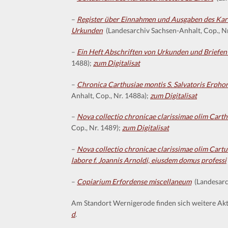
–
Register über Einnahmen und Ausgaben des Kart
Urkunden
(Landesarchiv Sachsen-Anhalt, Cop., N
–
Ein Heft Abschriften von Urkunden und Briefen 
1488);
zum Digitalisat
–
Chronica Carthusiae montis S. Salvatoris Erphor
Anhalt, Cop., Nr. 1488a);
zum Digitalisat
–
Nova collectio chronicae clarissimae olim Carth
Cop., Nr. 1489);
zum Digitalisat
–
Nova collectio chronicae clarissimae olim Cartu
labore f. Joannis Arnoldi, eiusdem domus professi
–
Copiarium Erfordense miscellaneum
(Landesarch
Am Standort Wernigerode finden sich weitere Akte
d
.