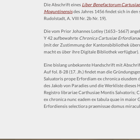
Die Abschrift eines
Liber Benefactorum Cartusiae 
Moguntinensis
des Jahres 1456 findet sich in den
Rudolstadt, A. VIII Nr. 2b Nr. 19).
Die vom Prior Johannes Lotley (1653–1667) angele
Y 42 aufbewahrte
Chronica Cartusiae Erfordianae
(mit der Zustimmung der Kantonsbibliothek überni
macht es über ihre Digitale Bibliothek verfügbar).
Eine bislang unbekannte Handschrift mit Abschrif
Auf fol. 8-28 (17. Jh.) findet man die Gründungsg
Saluatoris prope Erfordiam ex chronica eiusdem d
des Jakob von Paradies und die Werkliste dieses H
Registro librariae Carthusiae Montis Salvatoris;
ex chronica nunc eadem ex tabula quae in maior G
Erfordiensis selectiora praemissae domus miracul