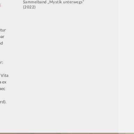
Sammelband „Mystik unterwegs“
s
(2022)
atur
bar
nd
r:
 Vita
a ex
aec
rd).