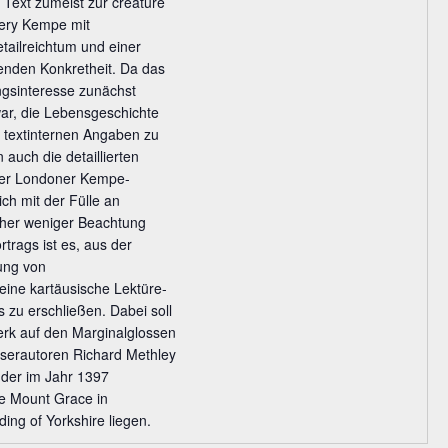
 Text zumeist zur creature
ery Kempe mit
ailreichtum und einer
enden Konkretheit. Da das
ngsinteresse zunächst
war, die Lebensgeschichte
textinternen Angaben zu
 auch die detaillierten
 der Londoner Kempe-
ich mit der Fülle an
eher weniger Beachtung
rtrags ist es, aus der
ung von
 eine kartäusische Lektüre-
 zu erschließen. Dabei soll
k auf den Marginalglossen
serautoren Richard Methley
 der im Jahr 1397
e Mount Grace in
ding of Yorkshire liegen.