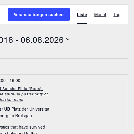
V
Veranstaltungen suchen
Liste
Monat
Tag
e
r
a
2018
 - 
06.08.2026
n
s
t
a
l
t
:00
-
16:00
u
i Sancho Fibla (Paris):
 spiritual posteriority of
n
thusian nuns
g
er UB
Platz der Universität
A
burg im Breisgau
n
s
tics that have survived
i
hree belonged to the