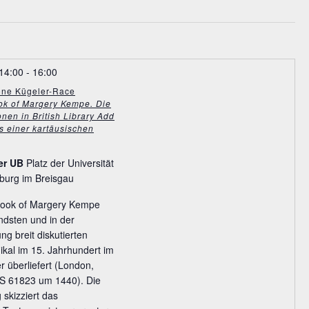
14:00
-
16:00
mone Kügeler-Race
ok of Margery Kempe. Die
onen in British Library Add
s einer kartäusischen
er UB
Platz der Universität
burg im Breisgau
 Book of Margery Kempe
ndsten und in der
ng breit diskutierten
nikal im 15. Jahrhundert im
r überliefert (London,
 MS 61823 um 1440). Die
skizziert das