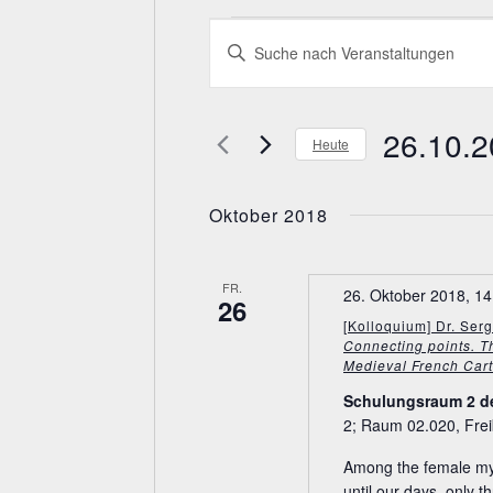
Veranstaltungen
V
B
e
i
r
t
a
t
26.10.
n
e
Heute
s
S
D
t
c
a
a
h
Oktober 2018
t
l
l
u
ü
t
m
s
FR.
u
26. Oktober 2018, 14
w
26
s
n
ä
[Kolloquium] Dr. Serg
e
g
Connecting points. The
h
l
Medieval French Car
e
l
w
e
n
Schulungsraum 2 d
o
n
S
2; Raum 02.020, Frei
r
.
u
t
Among the female mys
c
e
until our days, only t