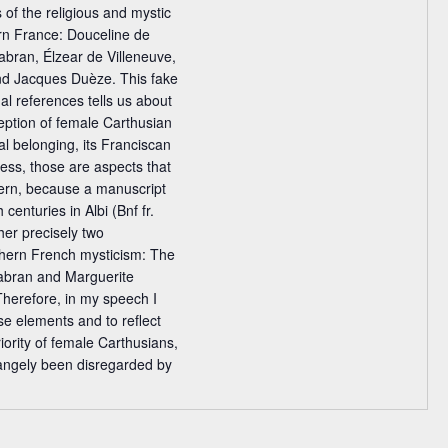
 of the religious and mystic
ern France: Douceline de
abran, Élzear de Villeneuve,
nd Jacques Duèze. This fake
tual references tells us about
eption of female Carthusian
orial belonging, its Franciscan
eless, those are aspects that
ern, because a manuscript
centuries in Albi (Bnf fr.
her precisely two
hern French mysticism: The
Sabran and Marguerite
Therefore, in my speech I
se elements and to reflect
riority of female Carthusians,
rangely been disregarded by