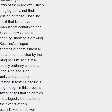
 two of them are exclusively
c
 hagiography, not their
h
focus on of these, Roseline
t
 text that is not even
e
 manuscript containing her
n
 Several new versions
 century, showing a growing
-
 Roseline’s alleged
N
 it comes out that almost all
a
ifes are contradicted by the
v
king her Life actually a
i
pletely ordinary case of a
g
n the 16th and 17th
family and probably
a
rested in foster Roseline’s
t
sting though in this process
i
twork of spiritual celebrities
o
d allegedly be related to.
n
the events of this
sely linked to the well-