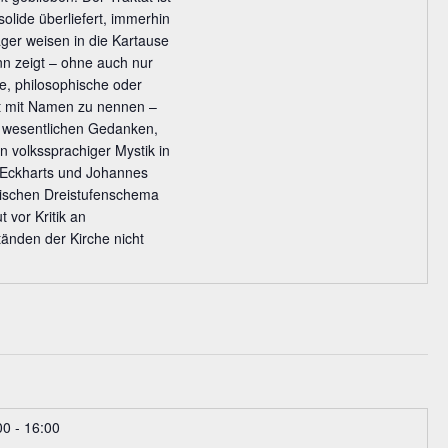
solide überliefert, immerhin
äger weisen in die Kartause
nn zeigt – ohne auch nur
e, philosophische oder
ät mit Namen zu nennen –
it wesentlichen Gedanken,
n volkssprachiger Mystik in
r Eckharts und Johannes
tischen Dreistufenschema
t vor Kritik an
änden der Kirche nicht
00
-
16:00