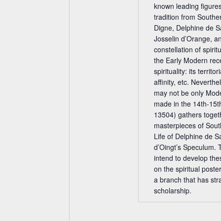
a
known leading figures
g
n
tradition from South
a
s
Digne, Delphine de S
t
t
Josselin d’Orange, a
i
a
constellation of spiri
l
o
the Early Modern rec
t
n
spirituality: its territ
u
affinity, etc. Neverth
n
may not be only Mod
g
made in the 14th-15th 
e
13504) gathers toget
n
masterpieces of Sout
S
Life of Delphine de 
c
d’Oingt’s Speculum. 
h
intend to develop the
l
on the spiritual poste
ü
a branch that has st
s
scholarship.
s
e
l