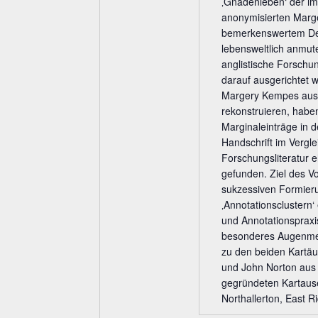
‚Gnadenleben‘ der im
anonymisierten Marg
bemerkenswertem Det
lebensweltlich anmut
anglistische Forschu
darauf ausgerichtet 
Margery Kempes aus 
rekonstruieren, haben
Marginaleinträge in
Handschrift im Vergle
Forschungsliteratur 
gefunden. Ziel des Vo
sukzessiven Formier
‚Annotationsclustern‘
und Annotationspraxis
besonderes Augenmer
zu den beiden Kartäu
und John Norton aus
gegründeten Kartaus
Northallerton, East Ri