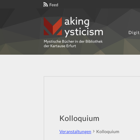
Feed
Digit
Zur
Zum
Navigation
Inhalt
springen
springen
Kolloquium
Veranstaltungen
Kolloquium