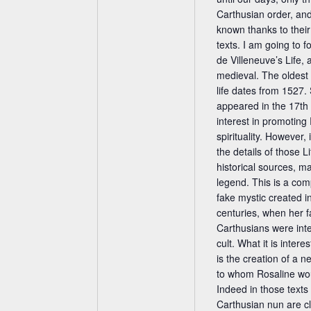
h
i
Carthusian order, and
n
e
known thanks to their
g
u
texts. I am going to 
e
n
de Villeneuve’s Life, a
b
d
medieval. The oldest
e
A
life dates from 1527.
n
appeared in the 17th
n
.
interest in promoting
s
S
spirituality. However,
i
u
the details of those L
c
c
historical sources, ma
h
h
legend. This is a com
t
e
fake mystic created i
n
e
centuries, when her 
a
n
Carthusians were inte
c
,
cult. What it is intere
h
N
is the creation of a ne
V
a
to whom Rosaline woul
e
Indeed in those texts 
v
r
Carthusian nun are clo
i