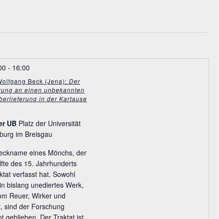
00
-
16:00
Wolfgang Beck (Jena):
Der
rung an einen unbekannten
berlieferung in der Kartause
er UB
Platz der Universität
burg im Breisgau
Deckname eines Mönchs, der
lfte des 15. Jahrhunderts
tat verfasst hat. Sowohl
in bislang unediertes Werk,
om Reuer, Wirker und
, sind der Forschung
 geblieben. Der Traktat ist