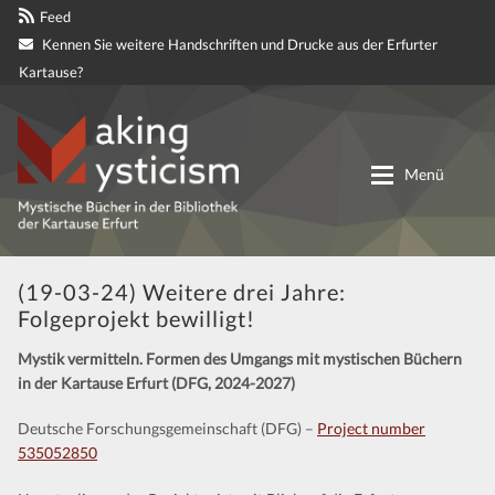
Feed
Kennen Sie weitere Handschriften und Drucke aus der Erfurter
Kartause?
Zur
Zum
Navigation
Inhalt
Menü
springen
springen
Digitale genetische Edition
(19-03-24) Weitere drei Jahre:
Folgeprojekt bewilligt!
Materialien
Mystik vermitteln. Formen des Umgangs mit mystischen Büchern
in der Kartause Erfurt (DFG, 2024-2027)
Partnerprojekte
Deutsche Forschungsgemeinschaft (DFG) –
Project number
Mitteilungen
535052850