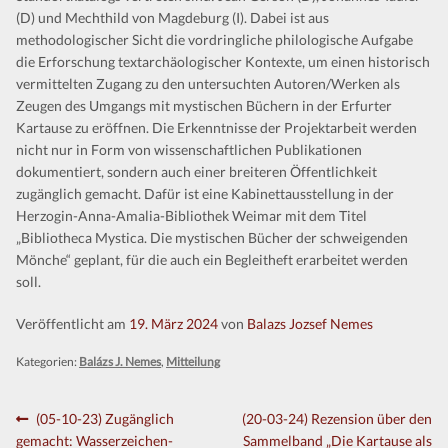
(D) und Mechthild von Magdeburg (I). Dabei ist aus
methodologischer Sicht die vordringliche philologische Aufgabe
die Erforschung textarchäologischer Kontexte, um einen historisch
vermittelten Zugang zu den untersuchten Autoren/Werken als
Zeugen des Umgangs mit mystischen Büchern in der Erfurter
Kartause zu eröffnen. Die Erkenntnisse der Projektarbeit werden
nicht nur in Form von wissenschaftlichen Publikationen
dokumentiert, sondern auch einer breiteren Öffentlichkeit
zugänglich gemacht. Dafür ist eine Kabinettausstellung in der
Herzogin-Anna-Amalia-Bibliothek Weimar mit dem Titel
„Bibliotheca Mystica. Die mystischen Bücher der schweigenden
Mönche“ geplant, für die auch ein Begleitheft erarbeitet werden
soll.
Veröffentlicht am
19. März 2024
von
Balazs Jozsef Nemes
Kategorien:
Balázs J. Nemes
,
Mitteilung
Beitragsnavigation
Vorheriger
Nächster
(05-10-23) Zugänglich
(20-03-24) Rezension über den
Beitrag:
Beitrag:
gemacht: Wasserzeichen-
Sammelband „Die Kartause als