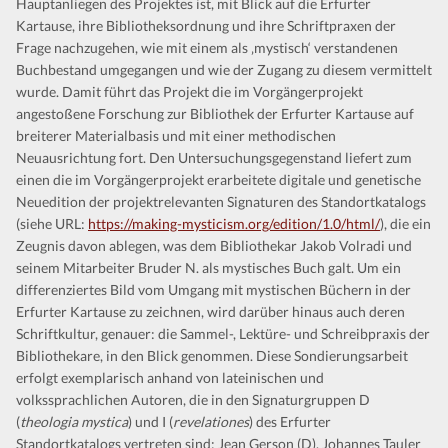
Hauptanliegen des Projektes ist, mit Blick auf die Erfurter
Kontakt
Kartause, ihre Bibliotheksordnung und ihre Schriftpraxen der
Frage nachzugehen, wie mit einem als ‚mystisch‘ verstandenen
Buchbestand umgegangen und wie der Zugang zu diesem vermittelt
wurde. Damit führt das Projekt die im Vorgängerprojekt
angestoßene Forschung zur Bibliothek der Erfurter Kartause auf
breiterer Materialbasis und mit einer methodischen
Neuausrichtung fort. Den Untersuchungsgegenstand liefert zum
einen die im Vorgängerprojekt erarbeitete digitale und genetische
Neuedition der projektrelevanten Signaturen des Standortkatalogs
(siehe URL:
https://making-mysticism.org/edition/1.0/html/
), die ein
Zeugnis davon ablegen, was dem Bibliothekar Jakob Volradi und
seinem Mitarbeiter Bruder N. als mystisches Buch galt. Um ein
differenziertes Bild vom Umgang mit mystischen Büchern in der
Erfurter Kartause zu zeichnen, wird darüber hinaus auch deren
Schriftkultur, genauer: die Sammel-, Lektüre- und Schreibpraxis der
Bibliothekare, in den Blick genommen. Diese Sondierungsarbeit
erfolgt exemplarisch anhand von lateinischen und
volkssprachlichen Autoren, die in den Signaturgruppen D
(
theologia mystica
) und I (
revelationes
) des Erfurter
Standortkatalogs vertreten sind: Jean Gerson (D), Johannes Tauler