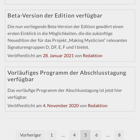
Beta-Version der Edition verfügbar
Die nun vorliegende Beta-Version der Edition gewährt einen
ersten Einblick in die Möglichkeiten, die die zukünftige
Neuedition der für das Projekt „Making Mysticism“ relevanten
Signaturengruppen D, DF, E, F und I bietet.
Veröffentlicht am
28. Januar 2021
von
Redaktion
Vorläufiges Programm der Abschlusstagung
verfügbar
Das vorläufige Programm der Abschlusstagung ist jetzt hier
verfügbar.
Veröffentlicht am
4. November 2020
von
Redaktion
Seitennummerierung
Vorheriger
1
…
4
5
6
…
8