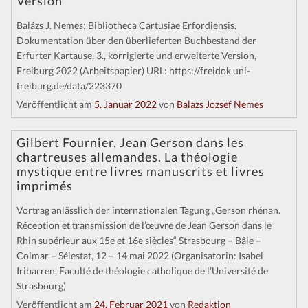
Version
Balázs J. Nemes: Bibliotheca Cartusiae Erfordiensis.
Dokumentation über den überlieferten Buchbestand der
Erfurter Kartause, 3., korrigierte und erweiterte Version,
Freiburg 2022 (Arbeitspapier) URL: https://freidok.uni-
freiburg.de/data/223370
Veröffentlicht am
5. Januar 2022
von
Balazs Jozsef Nemes
Gilbert Fournier, Jean Gerson dans les
chartreuses allemandes. La théologie
mystique entre livres manuscrits et livres
imprimés
Vortrag anlässlich der internationalen Tagung „Gerson rhénan.
Réception et transmission de l’œuvre de Jean Gerson dans le
Rhin supérieur aux 15e et 16e siècles“ Strasbourg – Bâle –
Colmar – Sélestat, 12 – 14 mai 2022 (Organisatorin: Isabel
Iribarren, Faculté de théologie catholique de l’Université de
Strasbourg)
Veröffentlicht am
24. Februar 2021
von
Redaktion