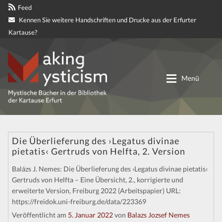
Feed
Kennen Sie weitere Handschriften und Drucke aus der Erfurter
Kartause?
Zur
Zum
Navigation
Inhalt
Menü
springen
springen
Digitale genetische Edition
Die Überlieferung des ›Legatus divinae
pietatis‹ Gertruds von Helfta, 2. Version
Materialien
Balázs J. Nemes: Die Überlieferung des ›Legatus divinae pietatis‹
Partnerprojekte
Gertruds von Helfta – Eine Übersicht, 2., korrigierte und
erweiterte Version, Freiburg 2022 (Arbeitspapier) URL:
https://freidok.uni-freiburg.de/data/223369
Mitteilungen
Veröffentlicht am
5. Januar 2022
von
Balazs Jozsef Nemes