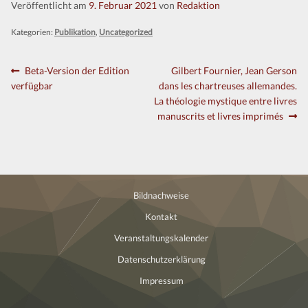
Veröffentlicht am
9. Februar 2021
von
Redaktion
Kontakt
Kategorien:
Publikation
,
Uncategorized
Beitragsnavigation
Vorheriger
Nächster
Beta-Version der Edition
Gilbert Fournier, Jean Gerson
Beitrag:
Beitrag:
verfügbar
dans les chartreuses allemandes.
La théologie mystique entre livres
manuscrits et livres imprimés
Bildnachweise
Kontakt
Veranstaltungskalender
Datenschutzerklärung
Impressum