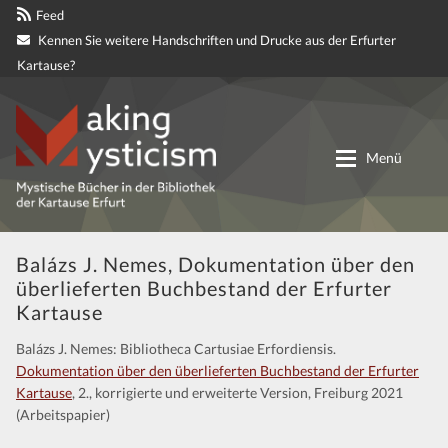
Feed
Kennen Sie weitere Handschriften und Drucke aus der Erfurter
Kartause?
Zur
Zum
Navigation
Inhalt
Menü
springen
springen
Digitale genetische Edition
Balázs J. Nemes, Dokumentation über den
überlieferten Buchbestand der Erfurter
Materialien
Kartause
Balázs J. Nemes: Bibliotheca Cartusiae Erfordiensis.
Partnerprojekte
Dokumentation über den überlieferten Buchbestand der Erfurter
Kartause
, 2., korrigierte und erweiterte Version, Freiburg 2021
Mitteilungen
(Arbeitspapier)