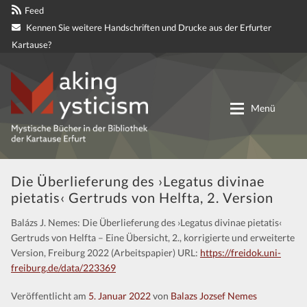
Feed
Kennen Sie weitere Handschriften und Drucke aus der Erfurter
Kartause?
Zur
Zum
Navigation
Inhalt
Menü
springen
springen
Digitale genetische Edition
Die Überlieferung des ›Legatus divinae
pietatis‹ Gertruds von Helfta, 2. Version
Materialien
Balázs J. Nemes: Die Überlieferung des ›Legatus divinae pietatis‹
Gertruds von Helfta – Eine Übersicht, 2., korrigierte und erweiterte
Partnerprojekte
Version, Freiburg 2022
(Arbeitspapier)
URL:
https://freidok.uni-
freiburg.de/data/223369
Mitteilungen
Veröffentlicht am
5. Januar 2022
von
Balazs Jozsef Nemes