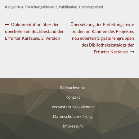
Kontakt
Kategorien:
Forschungsliteratur
,
Publikation
,
Uncategorized
Beitragsnavigation
Vorheriger
Nächster
Dokumentation über den
Übersetzung der Einleitungstexte
Beitrag:
Beitrag:
überlieferten Buchbestand der
zu den im Rahmen des Projektes
Erfurter Kartause, 3. Version
neu edierten Signaturengruppen
des Bibliothekskatalogs der
Erfurter Kartause
Bildnachweise
Kontakt
Veranstaltungskalender
Datenschutzerklärung
Impressum