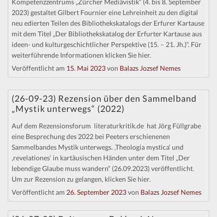
Kompetenzzentrums „Zürcher Mediävistik“ (4. bis 8. September
2023) gestaltet Gilbert Fournier eine Lehreinheit zu den digital
neu edierten Teilen des Bibliothekskatalogs der Erfurer Kartause
mit dem Titel „Der Bibliothekskatalog der Erfurter Kartause aus
ideen- und kulturgeschichtlicher Perspektive (15. – 21. Jh.)“. Für
weiterführende Informationen klicken Sie hier.
Veröffentlicht am
15. Mai 2023
von
Balazs Jozsef Nemes
(26-09-23) Rezension über den Sammelband
„Mystik unterwegs“ (2022)
Auf dem Rezensionsforum literaturkritik.de hat Jörg Füllgrabe
eine Besprechung des 2022 bei Peeters erschienenen
Sammelbandes Mystik unterwegs. ‚Theologia mystica‘ und
‚revelationes‘ in kartäusischen Händen unter dem Titel „Der
lebendige Glaube muss wandern“ (26.09.2023) veröffentlicht.
Um zur Rezension zu gelangen, klicken Sie hier.
Veröffentlicht am
26. September 2023
von
Balazs Jozsef Nemes