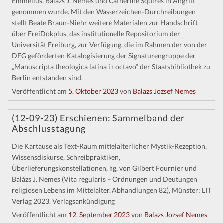
Emmelius, Balázs J. Nemes und Catherine Squires in Angriff
Kontakt
genommen wurde. Mit den Wasserzeichen-Durchreibungen
stellt Beate Braun-Niehr weitere Materialen zur Handschrift
über FreiDokplus, das institutionelle Repositorium der
Universität Freiburg, zur Verfügung, die im Rahmen der von der
DFG geförderten Katalogisierung der Signaturengruppe der
„Manuscripta theologica latina in octavo“ der Staatsbibliothek zu
Berlin entstanden sind.
Veröffentlicht am
5. Oktober 2023
von
Balazs Jozsef Nemes
(12-09-23) Erschienen: Sammelband der
Abschlusstagung
Die Kartause als Text-Raum mittelalterlicher Mystik-Rezeption.
Wissensdiskurse, Schreibpraktiken,
Überlieferungskonstellationen, hg. von Gilbert Fournier und
Balázs J. Nemes (Vita regularis – Ordnungen und Deutungen
religiosen Lebens im Mittelalter. Abhandlungen 82), Münster: LIT
Verlag 2023. Verlagsankündigung
Veröffentlicht am
12. September 2023
von
Balazs Jozsef Nemes