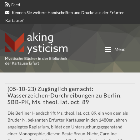
Feed
Kennen Sie weitere Handschriften und Drucke aus der Erfurter
Kartause?
Zur
Zum
Navigation
Inhalt
Menü
springen
springen
Digitale genetische Edition
(05-10-23) Zugänglich gemacht:
Wasserzeichen-Durchreibungen zu Berlin,
Materialien
SBB-PK, Ms. theol. lat. oct. 89
Partnerprojekte
Die Berliner Handschrift Ms. theol. lat. oct. 89, ein von dem als
Bruder N. bekannten Erfurter Kartäuser in den 1480er Jahren
angelegtes Rapiarium, bildet den Untersuchungsgegenstand
Mitteilungen
einer Monographie, die von Beate Braun-Niehr, Caroline