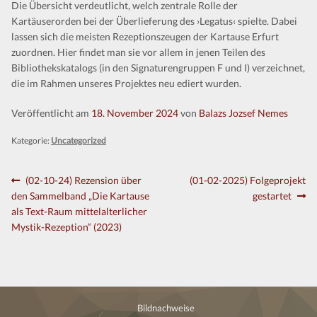
Die Übersicht verdeutlicht, welch zentrale Rolle der
Kontakt
Kartäuserorden bei der Überlieferung des ›Legatus‹ spielte. Dabei
lassen sich die meisten Rezeptionszeugen der Kartause Erfurt
zuordnen. Hier findet man sie vor allem in jenen Teilen des
Bibliothekskatalogs (in den Signaturengruppen F und I) verzeichnet,
die im Rahmen unseres Projektes neu ediert wurden.
Veröffentlicht am
18. November 2024
von
Balazs Jozsef Nemes
Kategorie:
Uncategorized
Beitragsnavigation
Vorheriger
Nächster
(02-10-24) Rezension über
(01-02-2025) Folgeprojekt
Beitrag:
Beitrag:
den Sammelband „Die Kartause
gestartet
als Text-Raum mittelalterlicher
Mystik-Rezeption“ (2023)
Bildnachweise