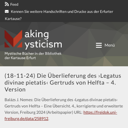
Feed
Kennen Sie weitere Handschriften und Drucke aus der Erfurter
Kartause?
Zur
Zum
Navigation
Inhalt
Menü
springen
springen
Digitale genetische Edition
(18-11-24) Die Überlieferung des ›Legatus
divinae pietatis‹ Gertruds von Helfta – 4.
Materialien
Version
Balázs J. Nemes: Die Überlieferung des ›Legatus divinae pietatis‹
Partnerprojekte
Gertruds von Helfta – Eine Übersicht. 4., korrigierte und erweiterte
Version, Freiburg 2024 (Arbeitspapier) URL:
https://freidok.uni-
Mitteilungen
freiburg.de/data/258912
.