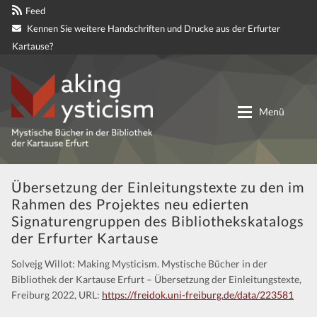
Feed
Kennen Sie weitere Handschriften und Drucke aus der Erfurter
Kartause?
Zur
Zum
Navigation
Inhalt
Menü
springen
springen
Digitale genetische Edition
Übersetzung der Einleitungstexte zu den im
Rahmen des Projektes neu edierten
Materialien
Signaturengruppen des Bibliothekskatalogs
der Erfurter Kartause
Partnerprojekte
Solvejg Willot: Making Mysticism. Mystische Bücher in der
Bibliothek der Kartause Erfurt – Übersetzung der Einleitungstexte,
Mitteilungen
Freiburg 2022, URL:
https://freidok.uni-freiburg.de/data/223581