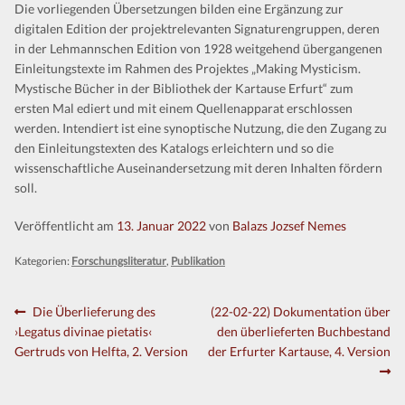
Die vorliegenden Übersetzungen bilden eine Ergänzung zur
Kontakt
digitalen Edition der projektrelevanten Signaturengruppen, deren
in der Lehmannschen Edition von 1928 weitgehend übergangenen
Einleitungstexte im Rahmen des Projektes „Making Mysticism.
Mystische Bücher in der Bibliothek der Kartause Erfurt“ zum
ersten Mal ediert und mit einem Quellenapparat erschlossen
werden. Intendiert ist eine synoptische Nutzung, die den Zugang zu
den Einleitungstexten des Katalogs erleichtern und so die
wissenschaftliche Auseinandersetzung mit deren Inhalten fördern
soll.
Veröffentlicht am
13. Januar 2022
von
Balazs Jozsef Nemes
Kategorien:
Forschungsliteratur
,
Publikation
Beitragsnavigation
Vorheriger
Nächster
Die Überlieferung des
(22-02-22) Dokumentation über
Beitrag:
Beitrag:
›Legatus divinae pietatis‹
den überlieferten Buchbestand
Gertruds von Helfta, 2. Version
der Erfurter Kartause, 4. Version