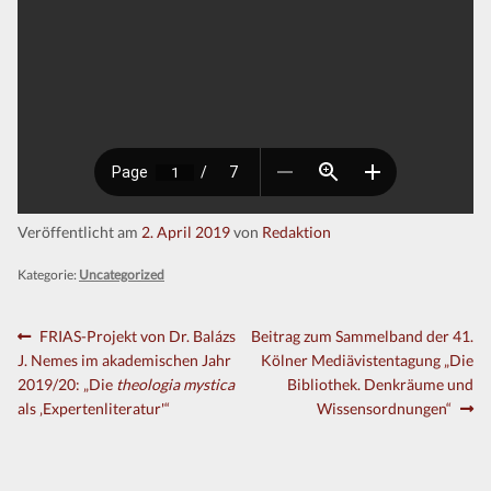
Veröffentlicht am
2. April 2019
von
Redaktion
Kategorie:
Uncategorized
Beitragsnavigation
Vorheriger
Nächster
FRIAS-Projekt von Dr. Balázs
Beitrag zum Sammelband der 41.
Beitrag:
Beitrag:
J. Nemes im akademischen Jahr
Kölner Mediävistentagung „Die
2019/20: „Die
theologia mystica
Bibliothek. Denkräume und
als ‚Expertenliteratur'“
Wissensordnungen“