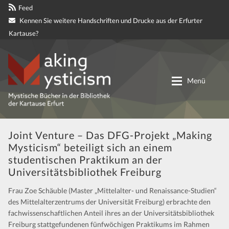
Feed
Kennen Sie weitere Handschriften und Drucke aus der Erfurter
Kartause?
Zur
Zum
Navigation
Inhalt
Menü
springen
springen
Digitale genetische Edition
Joint Venture – Das DFG-Projekt „Making
Mysticism“ beteiligt sich an einem
Materialien
studentischen Praktikum an der
Universitätsbibliothek Freiburg
Partnerprojekte
Frau Zoe Schäuble (Master „Mittelalter- und Renaissance-Studien“
des Mittelalterzentrums der Universität Freiburg) erbrachte den
Mitteilungen
fachwissenschaftlichen Anteil ihres an der Universitätsbibliothek
Freiburg stattgefundenen fünfwöchigen Praktikums im Rahmen