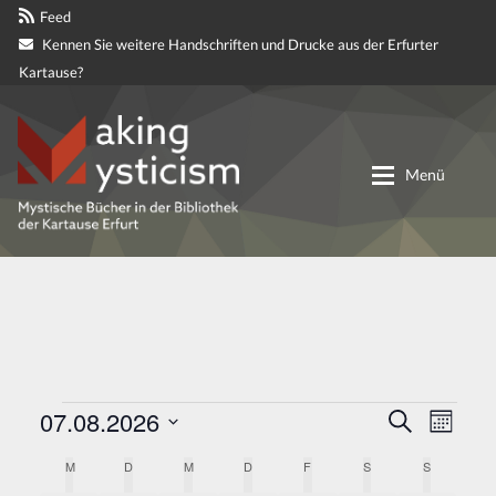
Feed
Kennen Sie weitere Handschriften und Drucke aus der Erfurter
Kartause?
Zur
Zum
Navigation
Inhalt
Menü
springen
springen
Digitale genetische Edition
Materialien
Partnerprojekte
Veranstaltungen
07.08.2026
V
V
S
M
u
e
e
D
o
Mitteilungen
c
K
M
MONTAG
D
DIENSTAG
M
MITTWOCH
D
DONNERSTAG
F
FREITAG
S
SAMSTAG
r
S
SONNTAG
n
a
r
h
a