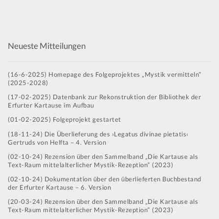
e
u
e
u
e
u
e
u
e
u
e
u
e
u
e
t
d
g
g
g
g
g
g
g
n
n
n
n
n
n
n
n
n
n
n
n
n
n
n
u
A
e
e
e
e
e
e
e
g
g
g
g
g
g
g
n
-
n
n
n
n
n
n
n
n
e
e
e
e
e
e
e
g
s
N
Neueste Mitteilungen
n
n
n
n
n
n
n
e
i
a
n
c
v
h
(16-6-2025) Homepage des Folgeprojektes „Mystik vermitteln“
i
(2025-2028)
t
g
e
(17-02-2025) Datenbank zur Rekonstruktion der Bibliothek der
a
Erfurter Kartause im Aufbau
n
t
(01-02-2025) Folgeprojekt gestartet
,
i
N
(18-11-24) Die Überlieferung des ›Legatus divinae pietatis‹
o
Gertruds von Helfta – 4. Version
a
n
v
(02-10-24) Rezension über den Sammelband „Die Kartause als
Text-Raum mittelalterlicher Mystik-Rezeption“ (2023)
i
g
(02-10-24) Dokumentation über den überlieferten Buchbestand
der Erfurter Kartause – 6. Version
a
(20-03-24) Rezension über den Sammelband „Die Kartause als
t
Text-Raum mittelalterlicher Mystik-Rezeption“ (2023)
i