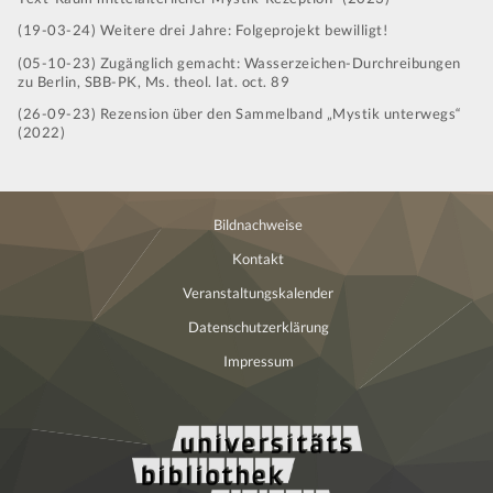
(19-03-24) Weitere drei Jahre: Folgeprojekt bewilligt!
(05-10-23) Zugänglich gemacht: Wasserzeichen-Durchreibungen
zu Berlin, SBB-PK, Ms. theol. lat. oct. 89
(26-09-23) Rezension über den Sammelband „Mystik unterwegs“
(2022)
Bildnachweise
Kontakt
Veranstaltungskalender
Datenschutzerklärung
Impressum