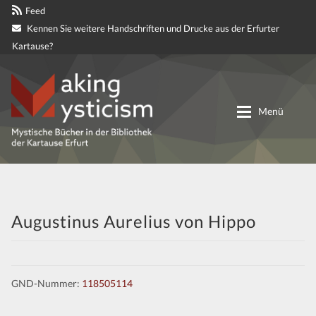
Feed
Kennen Sie weitere Handschriften und Drucke aus der Erfurter
Kartause?
Zur
Zum
Navigation
Inhalt
Menü
springen
springen
Digitale genetische Edition
Materialien
Augustinus Aurelius von Hippo
Partnerprojekte
GND-Nummer:
118505114
Mitteilungen