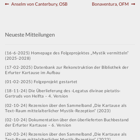
Beitragsnavigation
Vorheriger
Nächster
Anselm von Canterbury, OSB
Bonaventura, OFM
Kontakt
Beitrag:
Beitrag:
Neueste Mitteilungen
(16-6-2025) Homepage des Folgeprojektes „Mystik vermitteln“
(2025-2028)
(17-02-2025) Datenbank zur Rekonstruktion der Bibliothek der
Erfurter Kartause im Aufbau
(01-02-2025) Folgeprojekt gestartet
(18-11-24) Die Überlieferung des ›Legatus divinae pietatis‹
Gertruds von Helfta – 4. Version
(02-10-24) Rezension über den Sammelband „Die Kartause als
Text-Raum mittelalterlicher Mystik-Rezeption“ (2023)
(02-10-24) Dokumentation über den überlieferten Buchbestand
der Erfurter Kartause – 6. Version
(20-03-24) Rezension über den Sammelband „Die Kartause als
Text-Raum mittelalterlicher Mystik-Rezeption“ (2023)