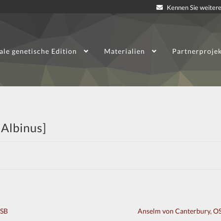
Kennen Sie weitere
ale genetische Edition
Materialien
Partnerproje
 Albinus]
Nächster
OSB
Anselm von Canterbury, O