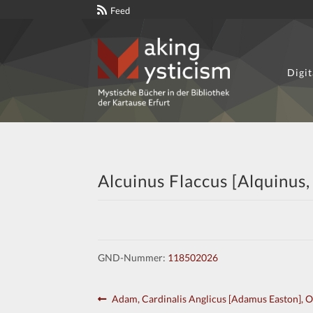
Feed
Digit
Zur
Zum
Navigation
Inhalt
springen
springen
Alcuinus Flaccus [Alquinus,
GND-Nummer:
118502026
Beitragsnavigation
Vorheriger
Adam, Cardinalis Anglicus [Adamus Easton], 