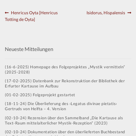
Kontakt
Beitragsnavigation
Vorheriger
Nächster
Henricus Oyta [Henricus
Isidorus, Hispalensis
Beitrag:
Beitrag:
Totting de Oyta]
Neueste Mitteilungen
(16-6-2025) Homepage des Folgeprojektes „Mystik vermitteln“
(2025-2028)
(17-02-2025) Datenbank zur Rekonstruktion der Bibliothek der
Erfurter Kartause im Aufbau
(01-02-2025) Folgeprojekt gestartet
(18-11-24) Die Überlieferung des ›Legatus divinae pietatis‹
Gertruds von Helfta – 4. Version
(02-10-24) Rezension über den Sammelband „Die Kartause als
Text-Raum mittelalterlicher Mystik-Rezeption“ (2023)
(02-10-24) Dokumentation über den überlieferten Buchbestand