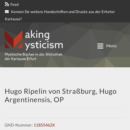
Feed
Kennen Sie weitere Handschriften und Drucke aus der Erfurter
Kartause?
Zur
Zum
Navigation
Inhalt
Menü
springen
springen
Digitale genetische Edition
Materialien
Hugo Ripelin von Straßburg, Hugo
Argentinensis, OP
Partnerprojekte
Mitteilungen
GND-Nummer:
11855462X