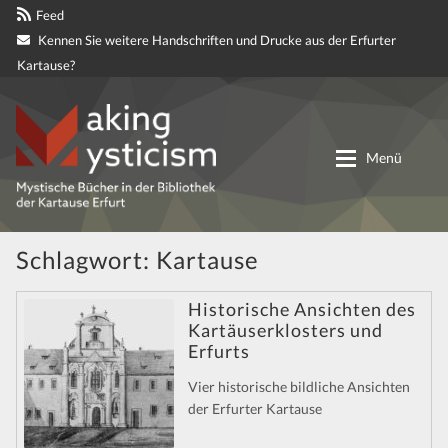
Feed
Kennen Sie weitere Handschriften und Drucke aus der Erfurter
Kartause?
Zur
Zum
Navigation
Inhalt
Menü
springen
springen
Digitale genetische Edition
Schlagwort:
Kartause
Materialien
Historische Ansichten des
Kartäuserklosters und
Erfurts
Partnerprojekte
Vier historische bildliche Ansichten
Mitteilungen
der Erfurter Kartause