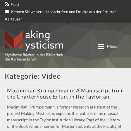
Feed
Kennen Sie weitere Handschriften und Drucke aus der Erfurter
Kartause?
Zur
Zum
Navigation
Inhalt
Menü
springen
springen
Digitale genetische Edition
Kategorie:
Video
Materialien
Maximilian Krümpelmann: A Manuscript from
the Charterhouse Erfurt in the Taylorian
Partnerprojekte
Maximilian Krümpelmann, a former research assistant of the
projekt Making Mysticism, explains the features of an unusual
Mitteilungen
manuscript in the Taylor Institution Library. Part of the History
of the Book seminar series for Master students at the Faculty of